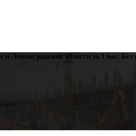
е и Ленинградской области за
1 час
. Без
 и акты