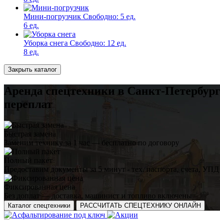
Мини-погрузчик
Свободно:
5 ед.
6 ед.
Уборка снега
Свободно:
12 ед.
8 ед.
Закрыть каталог
Аренда спецтехники в Санкт-Петербург
переплат
Быстрая замена
Заменим технику за 1 час — бесплатно по договору
Полный пакет
Предоставим документы за 5 минут - тех. паспорта, счета, УПД
Фиксированная цена
Без доплат — доставка, машинист и топливо включены
Каталог спецтехники
РАССЧИТАТЬ СПЕЦТЕХНИКУ ОНЛАЙН