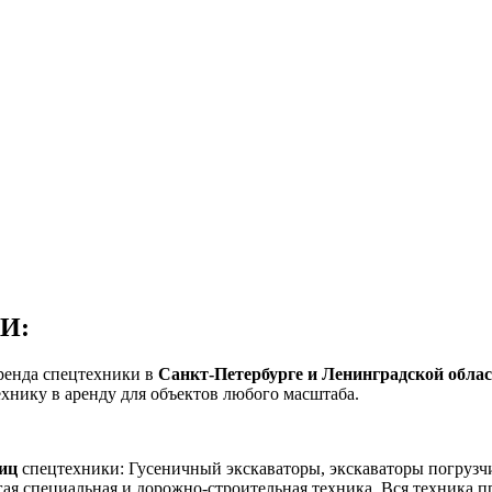
И:
енда спецтехники в
Санкт-Петербурге и Ленинградской обла
хнику в аренду для объектов любого масштаба.
ниц
спецтехники: Гусеничный экскаваторы, экскаваторы погрузчи
угая специальная и дорожно-строительная техника. Вся техника 