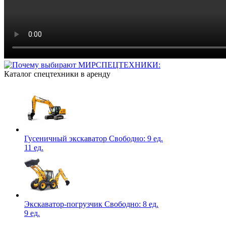
Каталог спецтехники в аренду
Гусеничный экскаватор
Свободно:
9 ед.
11 ед.
Экскаватор-погрузчик
Свободно:
8 ед.
9 ед.