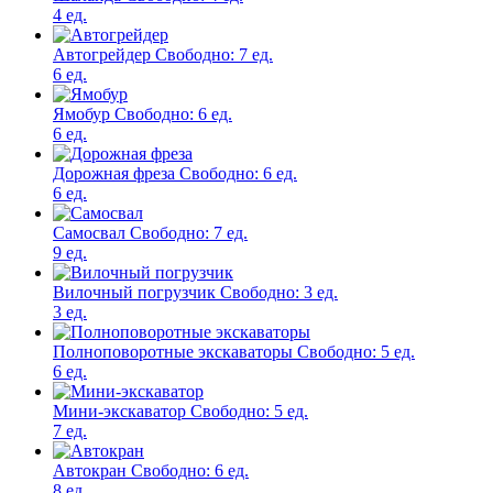
4 ед.
Автогрейдер
Свободно:
7 ед.
6 ед.
Ямобур
Свободно:
6 ед.
6 ед.
Дорожная фреза
Свободно:
6 ед.
6 ед.
Самосвал
Свободно:
7 ед.
9 ед.
Вилочный погрузчик
Свободно:
3 ед.
3 ед.
Полноповоротные экскаваторы
Свободно:
5 ед.
6 ед.
Мини-экскаватор
Свободно:
5 ед.
7 ед.
Автокран
Свободно:
6 ед.
8 ед.