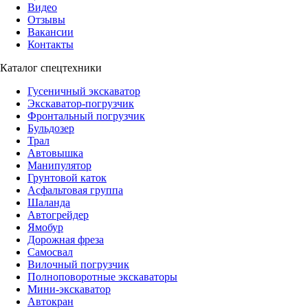
Видео
Отзывы
Вакансии
Контакты
Каталог спецтехники
Гусеничный экскаватор
Экскаватор-погрузчик
Фронтальный погрузчик
Бульдозер
Трал
Автовышка
Манипулятор
Грунтовой каток
Асфальтовая группа
Шаланда
Автогрейдер
Ямобур
Дорожная фреза
Самосвал
Вилочный погрузчик
Полноповоротные экскаваторы
Мини-экскаватор
Автокран