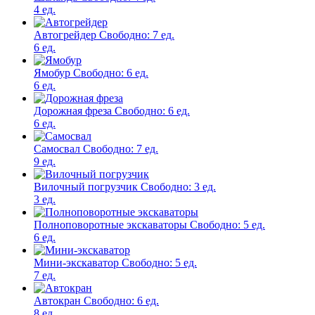
4 ед.
Автогрейдер
Свободно:
7 ед.
6 ед.
Ямобур
Свободно:
6 ед.
6 ед.
Дорожная фреза
Свободно:
6 ед.
6 ед.
Самосвал
Свободно:
7 ед.
9 ед.
Вилочный погрузчик
Свободно:
3 ед.
3 ед.
Полноповоротные экскаваторы
Свободно:
5 ед.
6 ед.
Мини-экскаватор
Свободно:
5 ед.
7 ед.
Автокран
Свободно:
6 ед.
8 ед.