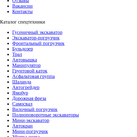
Отзывы
Вакансии
Контакты
Каталог спецтехники
Гусеничный экскаватор
Экскаватор-погрузчик
Фронтальный погрузчик
Бульдозер
Трал
Автовышка
Манипулятор
Грунтовой каток
Асфальтовая группа
Шаланда
Автогрейдер
Ямобур
Дорожная фреза
Самосвал
Вилочный погрузчик
Полноповоротные экскаваторы
Мини-экскаватор
Автокран
Мини-погрузчик
Уборка снега