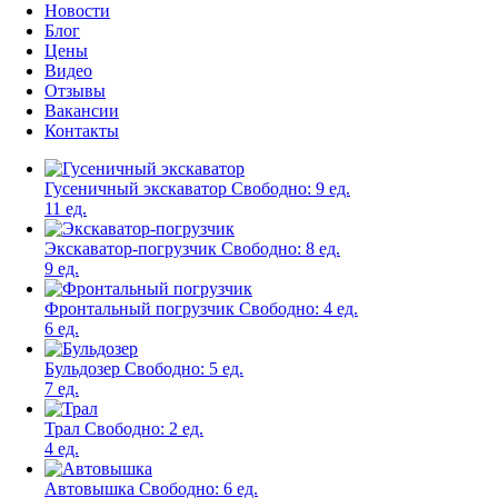
Новости
Блог
Цены
Видео
Отзывы
Вакансии
Контакты
Гусеничный экскаватор
Свободно:
9 ед.
11 ед.
Экскаватор-погрузчик
Свободно:
8 ед.
9 ед.
Фронтальный погрузчик
Свободно:
4 ед.
6 ед.
Бульдозер
Свободно:
5 ед.
7 ед.
Трал
Свободно:
2 ед.
4 ед.
Автовышка
Свободно:
6 ед.