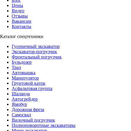
Блог
Цены
Видео
Отзывы
Вакансии
Контакты
Каталог спецтехники
Гусеничный экскаватор
Экскаватор-погрузчик
Фронтальный погрузчик
Бульдозер
Трал
Автовышка
Манипулятор
Грунтовой каток
Асфальтовая группа
Шаланда
Автогрейдер
Ямобур
Дорожная фреза
Самосвал
Вилочный погрузчик
Полноповоротные экскаваторы
Мини-экскаватор