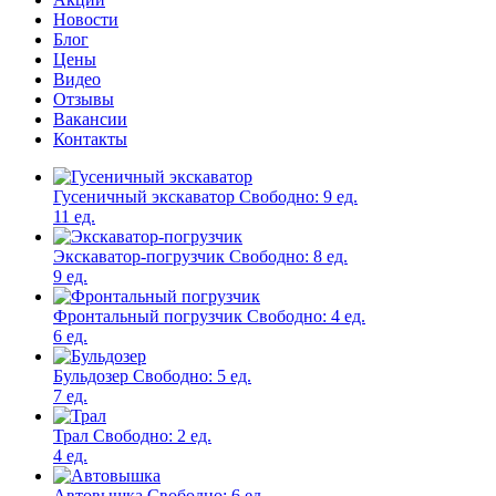
Новости
Блог
Цены
Видео
Отзывы
Вакансии
Контакты
Гусеничный экскаватор
Свободно:
9 ед.
11 ед.
Экскаватор-погрузчик
Свободно:
8 ед.
9 ед.
Фронтальный погрузчик
Свободно:
4 ед.
6 ед.
Бульдозер
Свободно:
5 ед.
7 ед.
Трал
Свободно:
2 ед.
4 ед.
Автовышка
Свободно:
6 ед.