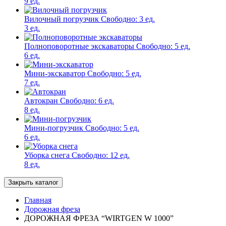
9 ед.
Вилочный погрузчик
Свободно:
3 ед.
3 ед.
Полноповоротные экскаваторы
Свободно:
5 ед.
6 ед.
Мини-экскаватор
Свободно:
5 ед.
7 ед.
Автокран
Свободно:
6 ед.
8 ед.
Мини-погрузчик
Свободно:
5 ед.
6 ед.
Уборка снега
Свободно:
12 ед.
8 ед.
Закрыть каталог
Главная
Дорожная фреза
ДОРОЖНАЯ ФРЕЗА “WIRTGEN W 1000”