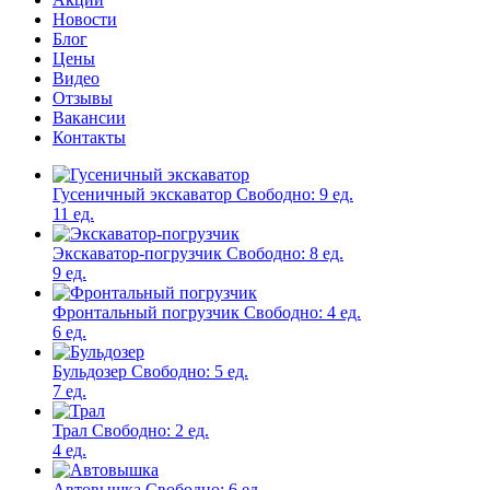
Новости
Блог
Цены
Видео
Отзывы
Вакансии
Контакты
Гусеничный экскаватор
Свободно:
9 ед.
11 ед.
Экскаватор-погрузчик
Свободно:
8 ед.
9 ед.
Фронтальный погрузчик
Свободно:
4 ед.
6 ед.
Бульдозер
Свободно:
5 ед.
7 ед.
Трал
Свободно:
2 ед.
4 ед.
Автовышка
Свободно:
6 ед.