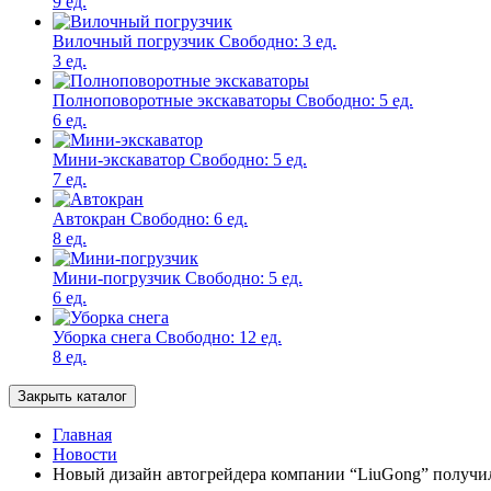
9 ед.
Вилочный погрузчик
Свободно:
3 ед.
3 ед.
Полноповоротные экскаваторы
Свободно:
5 ед.
6 ед.
Мини-экскаватор
Свободно:
5 ед.
7 ед.
Автокран
Свободно:
6 ед.
8 ед.
Мини-погрузчик
Свободно:
5 ед.
6 ед.
Уборка снега
Свободно:
12 ед.
8 ед.
Закрыть каталог
Главная
Новости
Новый дизайн автогрейдера компании “LiuGong” получи