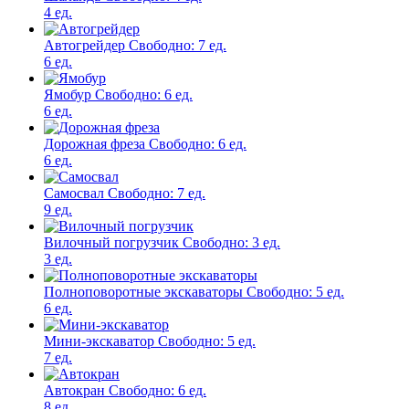
4 ед.
Автогрейдер
Свободно:
7 ед.
6 ед.
Ямобур
Свободно:
6 ед.
6 ед.
Дорожная фреза
Свободно:
6 ед.
6 ед.
Самосвал
Свободно:
7 ед.
9 ед.
Вилочный погрузчик
Свободно:
3 ед.
3 ед.
Полноповоротные экскаваторы
Свободно:
5 ед.
6 ед.
Мини-экскаватор
Свободно:
5 ед.
7 ед.
Автокран
Свободно:
6 ед.
8 ед.