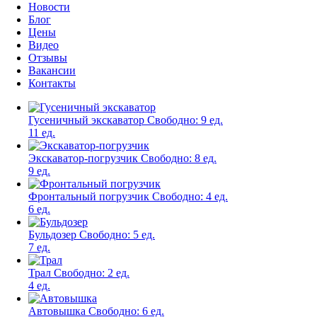
Новости
Блог
Цены
Видео
Отзывы
Вакансии
Контакты
Гусеничный экскаватор
Свободно:
9 ед.
11 ед.
Экскаватор-погрузчик
Свободно:
8 ед.
9 ед.
Фронтальный погрузчик
Свободно:
4 ед.
6 ед.
Бульдозер
Свободно:
5 ед.
7 ед.
Трал
Свободно:
2 ед.
4 ед.
Автовышка
Свободно:
6 ед.