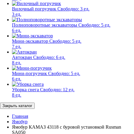
Вилочный погрузчик
Свободно:
3 ед.
3 ед.
Полноповоротные экскаваторы
Свободно:
5 ед.
6 ед.
Мини-экскаватор
Свободно:
5 ед.
7 ед.
Автокран
Свободно:
6 ед.
8 ед.
Мини-погрузчик
Свободно:
5 ед.
6 ед.
Уборка снега
Свободно:
12 ед.
8 ед.
Закрыть каталог
Главная
Ямобур
Ямобур КАМАЗ 43118 с буровой установкой Rusman
SA050